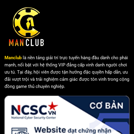
Manclub
là nền tảng giải trí trực tuyến hàng đầu dành cho phái
mạnh, nổi bật với hệ thống VIP đẳng cấp vinh danh người chơi
ưu tú. Tại đây, hội viên được tận hưởng đặc quyền hấp dẫn, ưu
đãi vượt trội và trải nghiệm cảm giác được tôn vinh trong cộng
đồng game thủ chuyên nghiệp.