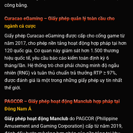
công bằng.
Curacao eGaming – Giấy phép quản lý toàn cầu cho
ngành cá cược
Giấy phép Curacao eGaming được cấp cho cổng game từ
năm 2017, cho phép nền tảng hoạt động hợp pháp tại hơn
120 quốc gia. Cơ quan này giám sát hơn 1.500 thương
hiệu quốc tế, yêu cầu báo cáo kiểm toán định kỳ 6
tháng/lần. Hệ thống trò chơi phải chứng minh độ ngẫu
nhiên (RNG) và tuân thủ chuẩn trả thưởng RTP ≥ 97%,
được đánh giá là một trong những giấy phép uy tín nhất
thế giới.
PAGCOR – Giấy phép hoạt động Manclub hợp pháp tại
Đông Nam Á
Giấy phép hoạt động Manclub
do PAGCOR (Philippine
Amusement and Gaming Corporation) cấp từ năm 2019,