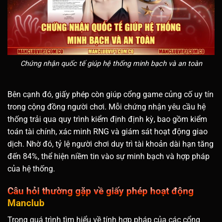
Chứng nhận quốc tế giúp hệ thống minh bạch và an toàn
Bên cạnh đó, giấy phép còn giúp cổng game củng cố uy tín
trong cộng đồng người chơi. Mỗi chứng nhận yêu cầu hệ
thống trải qua quy trình kiểm định định kỳ, bao gồm kiểm
toán tài chính, xác minh RNG và giám sát hoạt động giao
dịch. Nhờ đó, tỷ lệ người chơi duy trì tài khoản dài hạn tăng
đến 84%, thể hiện niềm tin vào sự minh bạch và hợp pháp
của hệ thống.
Câu hỏi thường gặp về giấy phép hoạt động
Manclub
Trong quá trình tìm hiểu về tính hợp pháp của các cổng