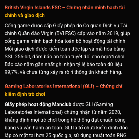
British Virgin Islands FSC – Chứng nhận minh bạch tài
chính và giao dịch
Cổng game được cấp Giấy phép do Cơ quan Dịch vụ Tài
chính Quần đảo Virgin (BVI FSC) cấp vào năm 2019, giúp
cổng game minh bạch hóa toàn bộ hoạt động tài chính.
Mỗi giao dịch được kiểm toán độc lập và mã hóa bằng
SSL 256-bit, đảm bảo an toàn tuyệt đối cho người chơi.
Báo cáo năm gần nhất ghi nhận tỷ lệ bảo toàn dữ liệu
99,7%, và chưa từng xảy ra rò rỉ thông tin khách hàng.
Gaming Laboratories International (GLI) – Chứng chỉ
kiểm định trò chơi
Giấy phép hoạt động Manclub
được GLI (Gaming
Laboratories International) chứng nhận từ năm 2020,
khẳng định mọi trò chơi trong hệ thống đạt chuẩn công
bằng và vận hành an toàn. GLI là tổ chức kiểm định độc
lập có mặt tại hơn 25 quốc gia, sử dụng thuật toán RNG