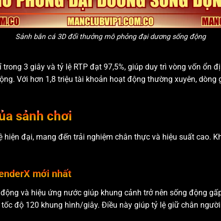
Sảnh bắn cá 3D đổi thưởng mô phỏng đại dương sống động
 trong 3 giây và tỷ lệ RTP đạt 97,5%, giúp duy trì vòng vốn ổn 
động. Với hơn 1,8 triệu tài khoản hoạt động thường xuyên, dòng
của sảnh chơi
 hiện đại, mang đến trải nghiệm chân thực và hiệu suất cao. K
RenderX mới nhất
ng và hiệu ứng nước giúp khung cảnh trở nên sống động gấp 2,3
 tốc độ 120 khung hình/giây. Điều này giúp tỷ lệ giữ chân người