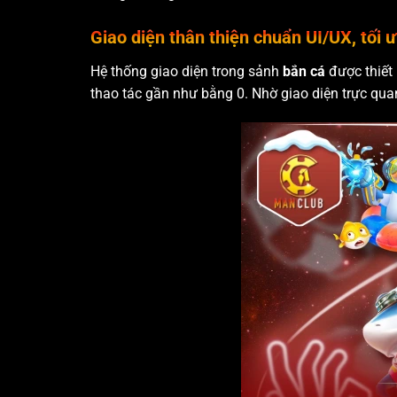
Giao diện thân thiện chuẩn UI/UX, tối ư
Hệ thống giao diện trong sảnh
bắn cá
được thiết 
thao tác gần như bằng 0. Nhờ giao diện trực qua