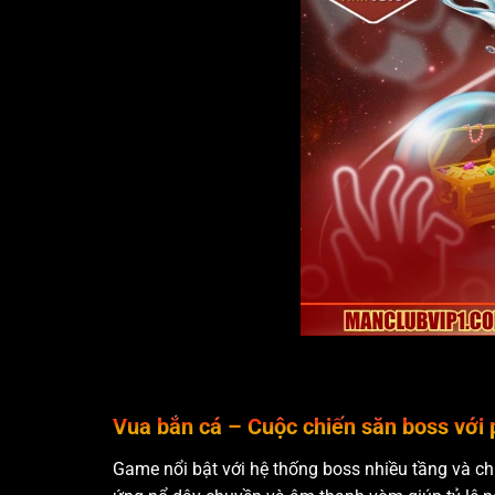
Vua bắn cá – Cuộc chiến săn boss với
Game nổi bật với hệ thống boss nhiều tầng và chu