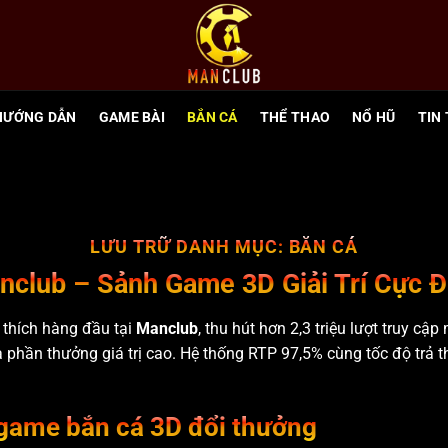
HƯỚNG DẪN
GAME BÀI
BẮN CÁ
THỂ THAO
NỔ HŨ
TIN
LƯU TRỮ DANH MỤC:
BẮN CÁ
nclub – Sảnh Game 3D Giải Trí Cực Đ
thích hàng đầu tại
Manclub
, thu hút hơn 2,3 triệu lượt truy cậ
phần thưởng giá trị cao. Hệ thống RTP 97,5% cùng tốc độ trả t
 game bắn cá 3D đổi thưởng