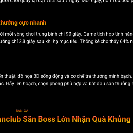
ười chơi quay lại đạt 78% sau 7 ngày. Mỗi ngày, hơn 160.000 p
 thưởng cực nhanh
ới mỗi vòng chơi trung bình chỉ 90 giây. Game tích hợp tính nă
ưởng chỉ 2,8 giây sau khi hạ mục tiêu. Thống kê cho thấy 64% n
iến thuật, đồ họa 3D sống động và cơ chế trả thưởng minh bạch. 
ắc. Hãy lên hoạch, chọn phòng phù hợp và bắt đầu săn thưởng 
BẮN CÁ
anclub Săn Boss Lớn Nhận Quà Khủng