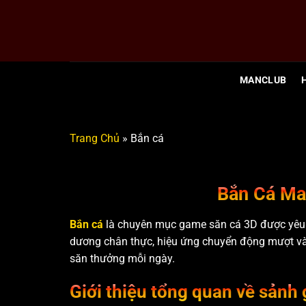
Bỏ
qua
nội
dung
MANCLUB
Trang Chủ
»
Bắn cá
Bắn Cá Ma
Bắn cá
là chuyên mục game săn cá 3D được yêu 
dương chân thực, hiệu ứng chuyển động mượt và 
săn thưởng mỗi ngày.
Giới thiệu tổng quan về sảnh