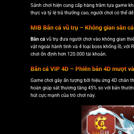
Sảnh chơi hiện cung cấp hàng trăm tựa game khá
thực và tỷ lệ trả thưởng cao, người chơi có thể
MIB Bắn cá vũ trụ – Không gian săn cá
Bắn cá
vũ trụ đưa người chơi vào không gian thi
vật ngoài hành tinh và 4 loại boss khổng lồ, với
chơi ổn định hơn 120.000 tài khoản.
Bắn cá VIP 4D – Phiên bản 4D mượt và
Game chơi gây ấn tượng bởi hiệu ứng 4D chân th
hoàn giúp sát thương tăng 45% so với bản thường
hút cực mạnh của trò chơi này.