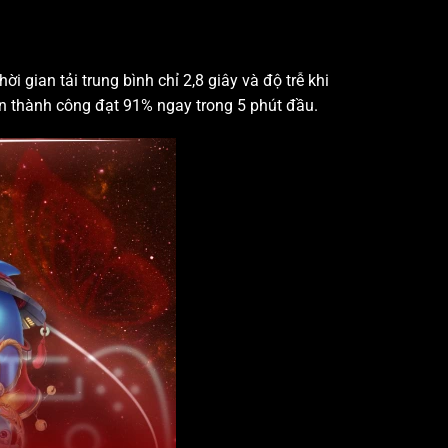
i gian tải trung bình chỉ 2,8 giây và độ trễ khi
iên thành công đạt 91% ngay trong 5 phút đầu.