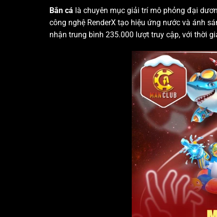
Bắn cá
là chuyên mục giải trí mô phỏng đại dươn
công nghệ RenderX tạo hiệu ứng nước và ánh sán
nhận trung bình 235.000 lượt truy cập, với thời g