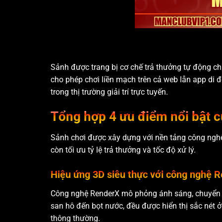
Sảnh được trang bị cơ chế trả thưởng tự động chỉ
cho phép chơi liền mạch trên cả web lẫn app di 
trong thị trường giải trí trực tuyến.
Tổng hợp 4 ưu điểm nổi bật 
Sảnh chơi được xây dựng với nền tảng công nghệ
còn tối ưu tỷ lệ trả thưởng và tốc độ xử lý.
Hiệu ứng 3D siêu thực với công nghệ 
Công nghệ RenderX mô phỏng ánh sáng, chuyển độ
san hô đến bọt nước, đều được hiển thị sắc nét ở
thông thường.