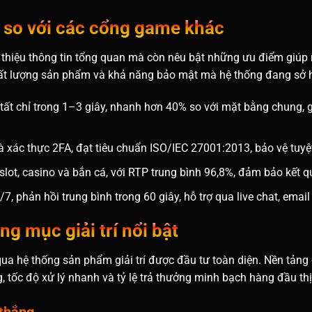
 so với các cổng game khác
i thiệu thông tin tổng quan mà còn nêu bật những ưu điểm giúp 
chất lượng sản phẩm và khả năng bảo mật mà hệ thống đang sở 
ất chỉ trong 1–3 giây, nhanh hơn 40% so với mặt bằng chung, giú
xác thực 2FA, đạt tiêu chuẩn ISO/IEC 27001:2013, bảo vệ tuyệt đ
slot, casino và bắn cá, với RTP trung bình 96,8%, đảm bảo kết 
 phản hồi trung bình trong 60 giây, hỗ trợ qua live chat, email 
ng mục giải trí nổi bật
qua hệ thống sản phẩm giải trí được đầu tư toàn diện. Nền tản
 tốc độ xử lý nhanh và tỷ lệ trả thưởng minh bạch hàng đầu thị
 thắng