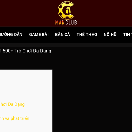
HƯỚNG DẪN
GAME BÀI
BẮN CÁ
THỂ THAO
NỔ HŨ
TIN
i 500+ Trò Chơi Đa Dạng
Chơi Đa Dạng
h và phát triển