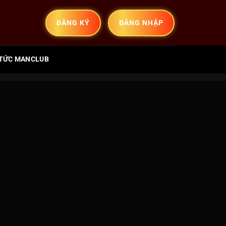
ĐĂNG KÝ
ĐĂNG NHẬP
 TỨC MANCLUB