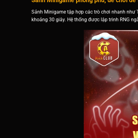
Sảnh Minigame tập hợp các trò chơi nhanh như Tà
khoảng 30 giây. Hệ thống được lập trình RNG ng