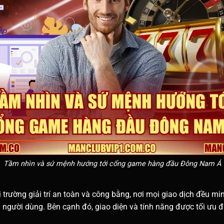
Tầm nhìn và sứ mệnh hướng tới cổng game hàng đầu Đông Nam Á
rường giải trí an toàn và công bằng, nơi mọi giao dịch đều 
 người dùng. Bên cạnh đó, giao diện và tính năng được tối ưu đ