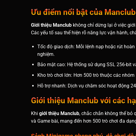
Ưu điểm nổi bật của Manclub
Giới thiệu Manclub
không chỉ dừng lại ở việc giớ
Các yếu tố sau thể hiện rõ năng lực vận hành, 
Tốc độ giao dịch: Mỗi lệnh nạp hoặc rút hoàn t
nghiệm.
Bảo mật cao: Hệ thống sử dụng SSL 256-bit và 
Kho trò chơi lớn: Hơn 500 trò thuộc các nhóm 
Hỗ trợ nhanh: Dịch vụ chăm sóc hoạt động 24/7,
Giới thiệu Manclub với các hạ
Khi
giới thiệu Manclub
, chắc chắn không thể bỏ 
và Game bài, mang đến hơn 500 trò chơi đa dạng,
Sảnh Minigame phong phú, dễ chơi dễ