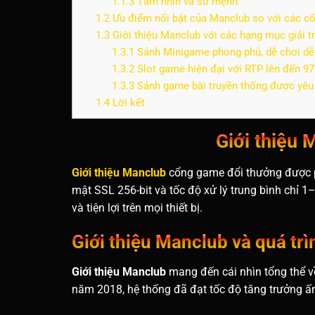
1.1.3
Tầm nhìn và sứ mệnh
1.2
Ưu điểm nổi bật của Manclub so với các c
1.3
Giới thiệu Manclub với các hạng mục giải tr
1.3.1
Sảnh Minigame phong phú, dễ chơi dễ
1.3.2
Slot game hiện đại với RTP lên đến 9
1.3.3
Sảnh game bài truyền thống được yêu 
1.4
Lời kết
Giới thiệu
Giới thiệu Manclub
cổng game đổi thưởng được phá
mật SSL 256-bit và tốc độ xử lý trung bình chỉ 1
và tiện lợi trên mọi thiết bị.
Giới thiệu Manclub và quá trì
Giới thiệu Manclub
mang đến cái nhìn tổng thể v
năm 2018, hệ thống đã đạt tốc độ tăng trưởng ấ