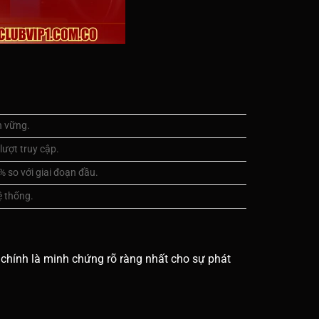
n vững.
lượt truy cập.
% so với giai đoạn đầu.
ệ thống.
 chính là minh chứng rõ ràng nhất cho sự phát