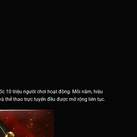
 10 triệu người chơi hoạt động. Mỗi năm, hiệu
và thể thao trực tuyến đều được mở rộng liên tục.