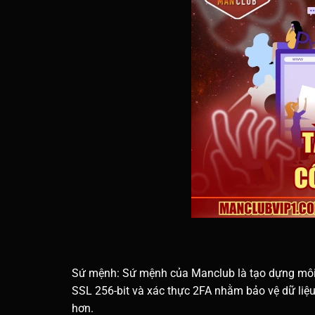
Sứ mệnh: Sứ mệnh của Manclub là tạo dựng môi t
SSL 256-bit và xác thực 2FA nhằm bảo vệ dữ liệu
hơn.