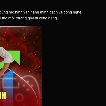
p dụng mô hình vận hành minh bạch và công nghệ
ựng môi trường giải trí công bằng.