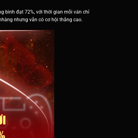
g bình đạt 72%, với thời gian mỗi ván chỉ
 nhàng nhưng vẫn có cơ hội thắng cao.