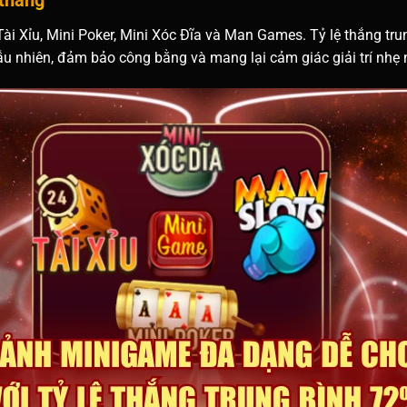
i Xỉu, Mini Poker, Mini Xóc Đĩa và Man Games. Tỷ lệ thắng trun
ẫu nhiên, đảm bảo công bằng và mang lại cảm giác giải trí nhẹ