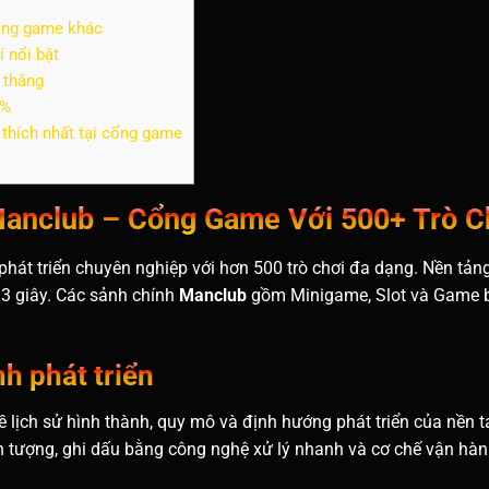
ổng game khác
í nổi bật
 thắng
7%
thích nhất tại cổng game
 Manclub – Cổng Game Với 500+ Trò C
t triển chuyên nghiệp với hơn 500 trò chơi đa dạng. Nền tảng q
–3 giây. Các sảnh chính
Manclub
gồm Minigame, Slot và Game b
nh phát triển
ề lịch sử hình thành, quy mô và định hướng phát triển của nền 
n tượng, ghi dấu bằng công nghệ xử lý nhanh và cơ chế vận hà