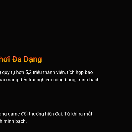
hơi Đa Dạng
uy tụ hơn 5,2 triệu thành viên, tích hợp bảo
ài mang đến trải nghiệm công bằng, minh bạch
tảng game đổi thưởng hiện đại. Từ khi ra mắt
nh minh bạch.