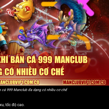
n cá 999 Manclub đa dạng có nhiều cơ chế
xu, tốc độ cao.