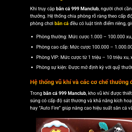
Khi truy cập
bắn cá 999 Manclub
, người chơi cầ
thưởng. Hệ thống chia phòng rõ ràng theo cấp đ
phòng chơi
bắn cá
đều có luật tính điểm riêng, g
Phòng thường: Mức cược 1.000 – 100.000 xu
Phòng cao cấp: Mức cược 100.000 – 1.000.000
Phòng VIP: Mức cược từ 1 triệu – 10 triệu xu,
Phòng sự kiện: Được mở định kỳ với quỹ thưởn
Hệ thống vũ khí và các cơ chế thưởng 
Trong
bắn cá 999 Manclub
, kho vũ khí được thiế
súng có cấp độ sát thương và khả năng kích hoạt
hay “Auto Fire” giúp nâng cao hiệu suất săn cá v