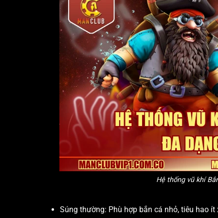
Hệ thống vũ khí Bắ
Súng thường: Phù hợp bắn cá nhỏ, tiêu hao ít 