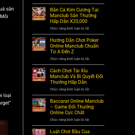
Khám
Manclub
quả săn
Phá
Bách
Bắn Cá Kim Cương Tại
Bắn
Chiến
Manclub Săn Thưởng
 Mỗi
Cá
Bách
Hấp Dẫn X20,000
999
Thắng
ở
Chức năng bình luận bị tắt
Manclub
Bắn
Với
Cá
Sân
Hướng Dẫn Chơi Poker
Kim
Chơi
Online Manclub Chuẩn
Cương
Đại
Từ A Đến Z
Tại
Dương
ở
Chức năng bình luận bị tắt
Manclub
Rực
Hướng
Săn
Rỡ
Dẫn
Thưởng
Cách Chơi Tài Xỉu
Chơi
Hấp
Manclub Và Bí Quyết Đổi
Poker
Dẫn
Thưởng Hấp Dẫn
Online
X20,000
ở
Chức năng bình luận bị tắt
Manclub
Cách
i loại
Chuẩn
Chơi
Từ
Baccarat Online Manclub
rget”
Tài
A
– Game Đổi Thưởng
Xỉu
Đến
Online Cực Chất
Manclub
Z
ở
Chức năng bình luận bị tắt
Và
Baccarat
Bí
Online
Quyết
Luật Chơi Bầu Cua
Manclub