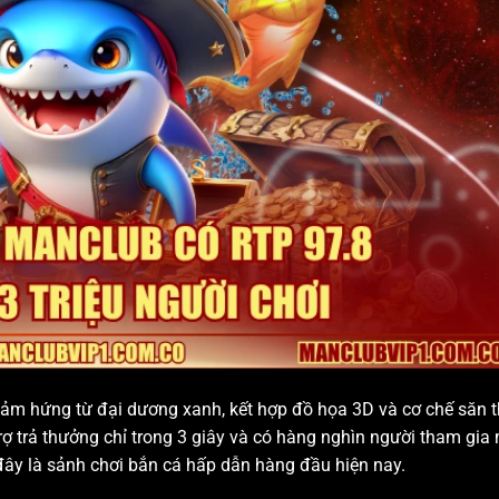
ấy cảm hứng từ đại dương xanh, kết hợp đồ họa 3D và cơ chế săn
rợ trả thưởng chỉ trong 3 giây và có hàng nghìn người tham gia
đây là sảnh chơi bắn cá hấp dẫn hàng đầu hiện nay.