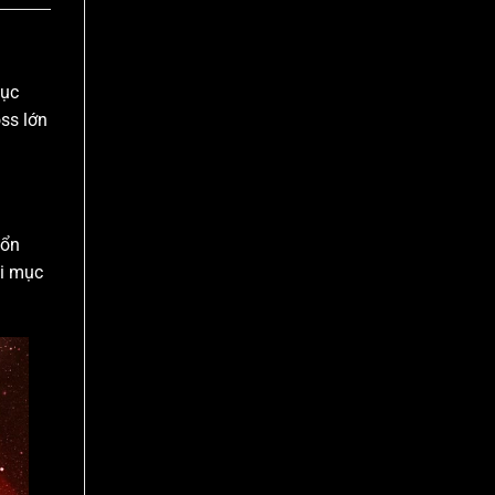
mục
oss lớn
 ổn
ổi mục