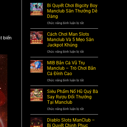
Mí
Nhất
Bí Quyết Chơi Bigcity Boy
Đọc
Cho
Manclub Săn Thưởng Dễ
Tỷ
Người
Dàng
Lệ
Mới
ở
Chức năng bình luận bị tắt
Cá
Bí
Cược
Quyết
Bóng
Cách Chơi Man Slots
t biển
Chơi
Đá
Manclub Và 5 Mẹo Săn
Bigcity
Chuẩn
Jackpot Khủng
Boy
Xác
ở
Chức năng bình luận bị tắt
Manclub
Cho
Cách
Săn
Người
Chơi
Thưởng
Mới
MIB Bắn Cá Vũ Trụ
Man
Dễ
Manclub – Trò Chơi Bắn
Slots
Dàng
Cá Đỉnh Cao
Manclub
ở
Chức năng bình luận bị tắt
Và
MIB
5
Bắn
Mẹo
Siêu Phẩm Nổ Hũ Quý Bà
Cá
Săn
Say Rượu Đổi Thưởng
Vũ
Jackpot
Tại Manclub
Trụ
Khủng
ở
Chức năng bình luận bị tắt
Manclub
Siêu
–
Phẩm
Trò
Diablo Slots ManClub –
Nổ
Chơi
Bí Quyết Chinh Phục