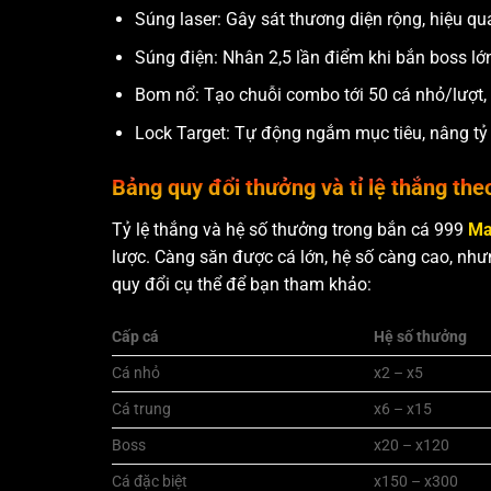
Súng laser: Gây sát thương diện rộng, hiệu quả
Súng điện: Nhân 2,5 lần điểm khi bắn boss lớn
Bom nổ: Tạo chuỗi combo tới 50 cá nhỏ/lượt,
Lock Target: Tự động ngắm mục tiêu, nâng tỷ 
Bảng quy đổi thưởng và tỉ lệ thắng the
Tỷ lệ thắng và hệ số thưởng trong
bắn cá 999
Ma
lược. Càng săn được cá lớn, hệ số càng cao, như
quy đổi cụ thể để bạn tham khảo:
Cấp cá
Hệ số thưởng
Cá nhỏ
x2 – x5
Cá trung
x6 – x15
Boss
x20 – x120
Cá đặc biệt
x150 – x300