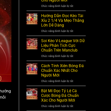
Cho Người Mới
Hành
ở
Chức năng bình luận bị tắt
Trình
Cách
Sáng
Cá
Tạo
Hướng Dẫn Đọc Kèo Tài
Độ
Của
Xỉu 2 1/4 Và Mẹo Thắng
Bóng
Quang
Lớn Dễ Dàng
Đá
Linh
ở
Chức năng bình luận bị tắt
Tài
Vlogs
Hướng
Xỉu
Dẫn
Manclub
Soi Kèo V-League Với Dữ
Đọc
Hiệu
Liệu Phân Tích Cực
Kèo
Quả
Chuẩn Trên Manclub
Tài
Cho
ở
Chức năng bình luận bị tắt
Xỉu
Người
Soi
2
Mới
Kèo
1/4
Cách Tính Xiên Bóng Đá
V-
Và
Chuẩn Xác Nhất Cho
League
Mẹo
Người Mới
Với
Thắng
ở
Chức năng bình luận bị tắt
Dữ
Lớn
Cách
Liệu
Dễ
Tính
Phân
Dàng
Bật Mí Đọc Tỷ Lệ Cá
 thưởng
Xiên
Tích
Cược Bóng Đá Chuẩn
 mỗi
Bóng
Cực
Xác Cho Người Mới
Đá
Chuẩn
ở
Chức năng bình luận bị tắt
Chuẩn
Trên
Bật
Xác
Manclub