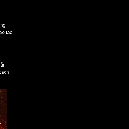
ăng
ao tác
hẵn
 cách