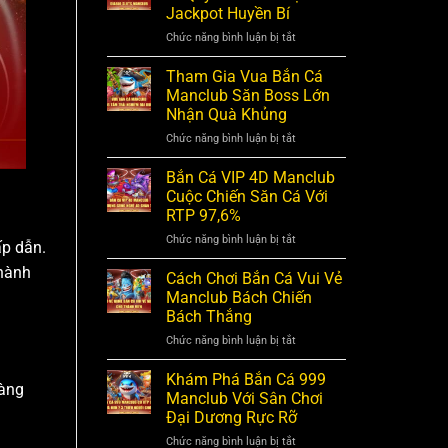
Hũ
Bắn
Jackpot Huyền Bí
Quý
Cá
ở
Chức năng bình luận bị tắt
Bà
Đỉnh
Diablo
Say
Cao
Slots
Rượu
Tham Gia Vua Bắn Cá
ManClub
Đổi
Manclub Săn Boss Lớn
–
Thưởng
Nhận Quà Khủng
Bí
Tại
ở
Chức năng bình luận bị tắt
Quyết
Manclub
Tham
Chinh
Gia
Phục
Bắn Cá VIP 4D Manclub
Vua
Jackpot
Cuộc Chiến Săn Cá Với
Bắn
Huyền
RTP 97,6%
Cá
Bí
ở
Chức năng bình luận bị tắt
Manclub
ấp dẫn.
Bắn
Săn
thành
Cá
Boss
Cách Chơi Bắn Cá Vui Vẻ
VIP
Lớn
Manclub Bách Chiến
4D
Nhận
Bách Thắng
Manclub
Quà
ở
Chức năng bình luận bị tắt
Cuộc
Khủng
Cách
Chiến
Chơi
Săn
Khám Phá Bắn Cá 999
àng
Bắn
Cá
Manclub Với Sân Chơi
Cá
Với
Đại Dương Rực Rỡ
Vui
RTP
ở
Chức năng bình luận bị tắt
Vẻ
97,6%