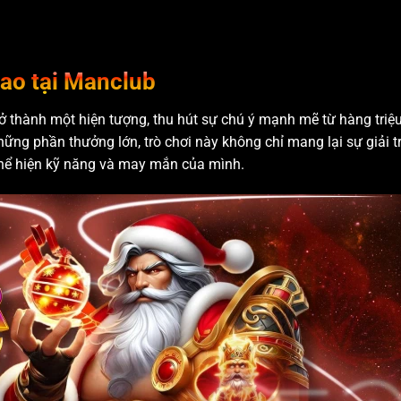
cao tại Manclub
 thành một hiện tượng, thu hút sự chú ý mạnh mẽ từ hàng tri
ững phần thưởng lớn, trò chơi này không chỉ mang lại sự giải t
 thể hiện kỹ năng và may mắn của mình.