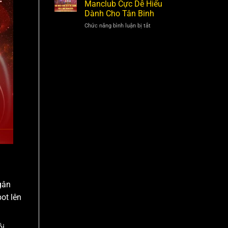
Đổi
Manclub Cực Dễ Hiểu
–
Thưởng
Dành Cho Tân Binh
Game
Hấp
ở
Chức năng bình luận bị tắt
Đổi
Dẫn
Luật
Thưởng
Chơi
Online
Bầu
Cực
Cua
Chất
Manclub
Cực
Dễ
Hiểu
Dành
Cho
Tân
Binh
gân
ot lên
ỗi