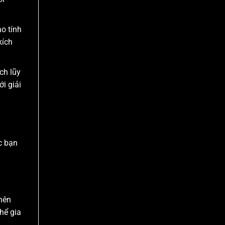
o tính
kích
ch lũy
i giải
c bạn
 nên
hể gia