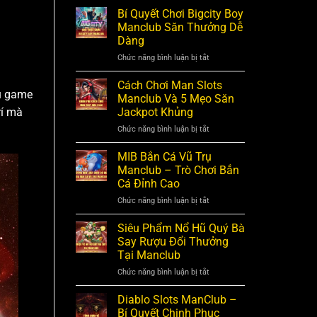
Mí
Nhất
Bí Quyết Chơi Bigcity Boy
Đọc
Cho
Manclub Săn Thưởng Dễ
Tỷ
Người
Dàng
Lệ
Mới
ở
Chức năng bình luận bị tắt
Cá
Bí
Cược
Quyết
Bóng
Cách Chơi Man Slots
ệu game
Chơi
Đá
Manclub Và 5 Mẹo Săn
Bigcity
Chuẩn
rí mà
Jackpot Khủng
Boy
Xác
ở
Chức năng bình luận bị tắt
Manclub
Cho
Cách
Săn
Người
Chơi
Thưởng
Mới
MIB Bắn Cá Vũ Trụ
Man
Dễ
Manclub – Trò Chơi Bắn
Slots
Dàng
Cá Đỉnh Cao
Manclub
ở
Chức năng bình luận bị tắt
Và
MIB
5
Bắn
Mẹo
Siêu Phẩm Nổ Hũ Quý Bà
Cá
Săn
Say Rượu Đổi Thưởng
Vũ
Jackpot
Tại Manclub
Trụ
Khủng
ở
Chức năng bình luận bị tắt
Manclub
Siêu
–
Phẩm
Trò
Diablo Slots ManClub –
Nổ
Chơi
Bí Quyết Chinh Phục