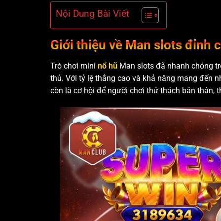
Nội Dung Bài Viết
Giới thiệu về Man slots đỉnh 
Trò chơi mini
nổ hũ
Man slots đã nhanh chóng trở
thủ. Với tỷ lệ thắng cao và khả năng mang đến nh
còn là cơ hội để người chơi thử thách bản thân,