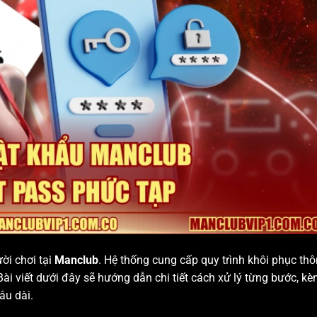
ời chơi tại
Manclub
. Hệ thống cung cấp quy trình khôi phục th
 Bài viết dưới đây sẽ hướng dẫn chi tiết cách xử lý từng bước, 
âu dài.