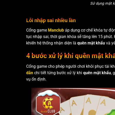
Sử dụng mật k
Lỗi nhập sai nhiều lần
Cổng game
Manclub
áp dụng cơ chế khóa tự động
tục nhập sai, thời gian khóa sẽ tăng lên 15 phút.
khiến hệ thống nhận diện là
quên mật khẩu
và yê
4 bước xử lý khi quên mật khẩ
Cổng game cho phép người chơi khôi phục tài kho
dẫn
chi tiết từng bước xử lý khi
quên mật khẩu
, 
vụ ổn định.