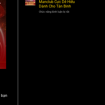
Đổi
Manclub Cực Dễ Hiểu
–
Thưởng
Dành Cho Tân Binh
Game
Hấp
ở
Chức năng bình luận bị tắt
Đổi
Dẫn
Luật
Thưởng
Chơi
Online
Bầu
Cực
Cua
Chất
Manclub
Cực
Dễ
Hiểu
Dành
Cho
Tân
Binh
n bạn