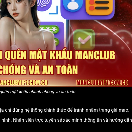
i quên mật khẩu nhanh chóng và an toàn
a chỉ đúng hệ thống chính thức để tránh nhầm trang giả mạo.
hình. Nhân viên trực tuyến sẽ xác minh thông tin và hướng dẫ