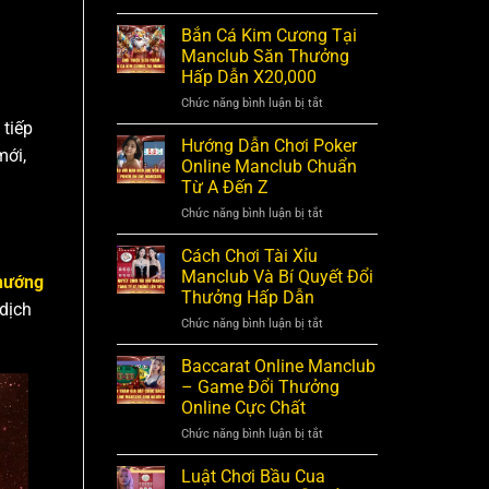
Khám
Manclub
Phá
Bách
Bắn Cá Kim Cương Tại
Bắn
Chiến
Manclub Săn Thưởng
Cá
Bách
Hấp Dẫn X20,000
999
Thắng
ở
Chức năng bình luận bị tắt
Manclub
Bắn
Với
 tiếp
Cá
Sân
Hướng Dẫn Chơi Poker
mới,
Kim
Chơi
Online Manclub Chuẩn
Cương
Đại
Từ A Đến Z
Tại
Dương
ở
Chức năng bình luận bị tắt
Manclub
Rực
Hướng
Săn
Rỡ
Dẫn
Thưởng
Cách Chơi Tài Xỉu
Chơi
Hấp
Manclub Và Bí Quyết Đổi
hướng
Poker
Dẫn
Thưởng Hấp Dẫn
Online
X20,000
 dịch
ở
Chức năng bình luận bị tắt
Manclub
Cách
Chuẩn
Chơi
Từ
Baccarat Online Manclub
Tài
A
– Game Đổi Thưởng
Xỉu
Đến
Online Cực Chất
Manclub
Z
ở
Chức năng bình luận bị tắt
Và
Baccarat
Bí
Online
Quyết
Luật Chơi Bầu Cua
Manclub