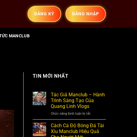
ĐĂNG KÝ
ĐĂNG NHẬP
 TỨC MANCLUB
TIN MỚI NHẤT
Tác Giả Manclub – Hành
Trình Sáng Tạo Của
Quang Linh Vlogs
ở
Chức năng bình luận bị tắt
Tác
Giả
Cách Cá Độ Bóng Đá Tài
Manclub
Xỉu Manclub Hiệu Quả
–