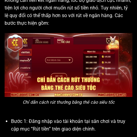
Không cần liên kết ngân hàng, tốc độ giao dịch cực nhanh,
tiện lợi cho người chơi muốn rút số tiền nhỏ. Tuy nhiên, tỷ
lệ quy đổi có thể thấp hơn so với rút về ngân hàng. Các
bước thực hiện gồm:
Chỉ dẫn cách rút thưởng bằng thẻ cào siêu tốc
Bước 1: Đăng nhập vào tài khoản tại sân chơi và truy
cập mục “Rút tiền” trên giao diện chính.