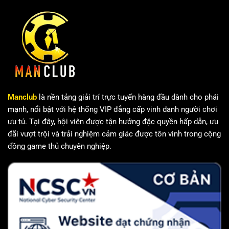
Dễ
Hiểu
Dành
Cho
Tân
Binh
Manclub
là nền tảng giải trí trực tuyến hàng đầu dành cho phái
mạnh, nổi bật với hệ thống VIP đẳng cấp vinh danh người chơi
ưu tú. Tại đây, hội viên được tận hưởng đặc quyền hấp dẫn, ưu
đãi vượt trội và trải nghiệm cảm giác được tôn vinh trong cộng
đồng game thủ chuyên nghiệp.