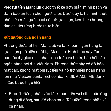
Việc
rút tiền Manclub
được thiết kế đơn giản, minh bạch và
đảm bảo an toàn cho người chơi. Dưới đây là hai hình thức
phổ biến mà người chơi có thể lựa chọn, kèm theo hướng
dẫn chi tiết từng bước thực hiện:
Rút thưởng qua ngân hàng
Phương thức rút tiền Manclub về tài khoản ngân hàng là
lựa chọn phổ biến nhất tại Manclub. Hình thức này đảm
bảo tốc độ giao dịch nhanh, an toàn và hỗ trợ hầu hết các
ngân hàng nội địa Việt Nam. Phương thức này có độ bảo
mật cao, không mất phí rút tiền và hỗ trợ nhiều ngân hàng
lớn như Vietcombank, Techcombank, BIDV, ACB, MB Bank,
… Các bước thực hiện:
Bước 1: Đăng nhập vào tài khoản trên website hoặc ứng
dụng di động, sau đó chọn mục “Rút tiền” trong phần ví
cá nhân.