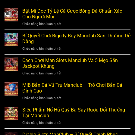
Mẹo
Cách
Dữ
Thắng
Tính
Bật Mí Đọc Tỷ Lệ Cá Cược Bóng Đá Chuẩn Xác
Liệu
Lớn
Xiên
Phân
Cho Người Mới
Dễ
Bóng
Tích
Dàng
ở
Chức năng bình luận bị tắt
Đá
Cực
Bật
Chuẩn
Chuẩn
Mí
Bí Quyết Chơi Bigcity Boy Manclub Săn Thưởng Dễ
Xác
Trên
Đọc
Nhất
Dàng
Manclub
Tỷ
Cho
ở
Chức năng bình luận bị tắt
Lệ
Người
Bí
Cá
Mới
Quyết
Cách Chơi Man Slots Manclub Và 5 Mẹo Săn
Cược
Chơi
Bóng
Jackpot Khủng
Bigcity
Đá
ở
Chức năng bình luận bị tắt
Boy
Chuẩn
Cách
Manclub
Xác
Chơi
MIB Bắn Cá Vũ Trụ Manclub – Trò Chơi Bắn Cá
Săn
Cho
Man
Thưởng
Đỉnh Cao
Người
Slots
Dễ
Mới
ở
Chức năng bình luận bị tắt
Manclub
Dàng
MIB
Và
Bắn
Siêu Phẩm Nổ Hũ Quý Bà Say Rượu Đổi Thưởng
5
Cá
Mẹo
Tại Manclub
Vũ
Săn
ở
Chức năng bình luận bị tắt
Trụ
Jackpot
Siêu
Manclub
Khủng
Phẩm
Diablo Slots ManClub – Bí Quyết Chinh Phục
–