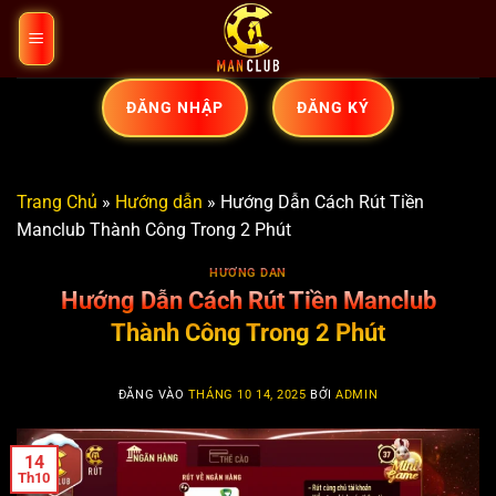
Bỏ
qua
nội
dung
ĐĂNG NHẬP
ĐĂNG KÝ
Trang Chủ
»
Hướng dẫn
»
Hướng Dẫn Cách Rút Tiền
Manclub Thành Công Trong 2 Phút
HƯỚNG DẪN
Hướng Dẫn Cách Rút Tiền Manclub
Thành Công Trong 2 Phút
ĐĂNG VÀO
THÁNG 10 14, 2025
BỞI
ADMIN
14
Th10