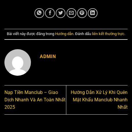
Bài viết này được đăng trong
Hướng dẫn
. Đánh dấu
liên kết thường trực
.
ADMIN
Nạp Tiền Manclub – Giao
Hướng Dẫn Xử Lý Khi Quên
Dịch Nhanh Và An Toàn Nhất
Mật Khẩu Manclub Nhanh
2025
Nhất