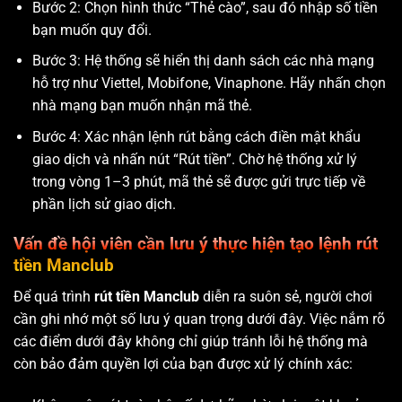
Bước 2: Chọn hình thức “Thẻ cào”, sau đó nhập số tiền
bạn muốn quy đổi.
Bước 3: Hệ thống sẽ hiển thị danh sách các nhà mạng
hỗ trợ như Viettel, Mobifone, Vinaphone. Hãy nhấn chọn
nhà mạng bạn muốn nhận mã thẻ.
Bước 4: Xác nhận lệnh rút bằng cách điền mật khẩu
giao dịch và nhấn nút “Rút tiền”. Chờ hệ thống xử lý
trong vòng 1–3 phút, mã thẻ sẽ được gửi trực tiếp về
phần lịch sử giao dịch.
Vấn đề hội viên cần lưu ý thực hiện tạo lệnh rút
tiền Manclub
Để quá trình
rút tiền Manclub
diễn ra suôn sẻ, người chơi
cần ghi nhớ một số lưu ý quan trọng dưới đây. Việc nắm rõ
các điểm dưới đây không chỉ giúp tránh lỗi hệ thống mà
còn bảo đảm quyền lợi của bạn được xử lý chính xác: