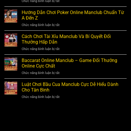
ở
Chức năng bình luận bị tắt
999
Bách
Bắn
Manclub
Thắng
Cá
Hướng Dẫn Chơi Poker Online Manclub Chuẩn Từ
Với
Kim
Sân
A Đến Z
Cương
Chơi
ở
Chức năng bình luận bị tắt
Tại
Đại
Hướng
Manclub
Dương
Dẫn
Cách Chơi Tài Xỉu Manclub Và Bí Quyết Đổi
Săn
Rực
Chơi
Thưởng
Thưởng Hấp Dẫn
Rỡ
Poker
Hấp
ở
Chức năng bình luận bị tắt
Online
Dẫn
Cách
Manclub
X20,000
Chơi
Baccarat Online Manclub – Game Đổi Thưởng
Chuẩn
Tài
Từ
Online Cực Chất
Xỉu
A
ở
Chức năng bình luận bị tắt
Manclub
Đến
Baccarat
Và
Z
Online
Luật Chơi Bầu Cua Manclub Cực Dễ Hiểu Dành
Bí
Manclub
Quyết
Cho Tân Binh
–
Đổi
ở
Chức năng bình luận bị tắt
Game
Thưởng
Luật
Đổi
Hấp
Chơi
Thưởng
Dẫn
Bầu
Online
Cua
Cực
Manclub
Chất
Cực