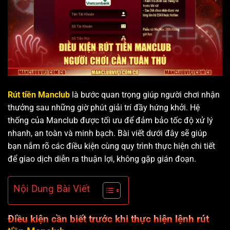
Rút tiền Manclub
là bước quan trọng giúp người chơi nhận
thưởng sau những giờ phút giải trí đầy hứng khởi. Hệ
thống của Manclub được tối ưu để đảm bảo tốc độ xử lý
nhanh, an toàn và minh bạch. Bài viết dưới đây sẽ giúp
bạn nắm rõ các điều kiện cùng quy trình thực hiện chi tiết
để giao dịch diễn ra thuận lợi, không gặp gián đoạn.
Nội Dung Bài Viết
Điều kiện cần biết trước khi thực hiện lệnh rút