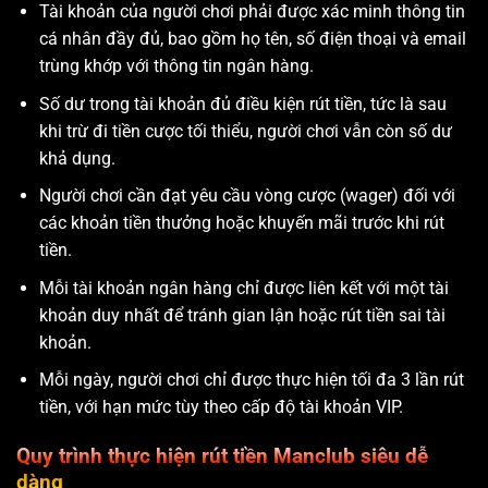
Tài khoản của người chơi phải được xác minh thông tin
cá nhân đầy đủ, bao gồm họ tên, số điện thoại và email
trùng khớp với thông tin ngân hàng.
Số dư trong tài khoản đủ điều kiện rút tiền, tức là sau
khi trừ đi tiền cược tối thiểu, người chơi vẫn còn số dư
khả dụng.
Người chơi cần đạt yêu cầu vòng cược (wager) đối với
các khoản tiền thưởng hoặc khuyến mãi trước khi rút
tiền.
Mỗi tài khoản ngân hàng chỉ được liên kết với một tài
khoản duy nhất để tránh gian lận hoặc rút tiền sai tài
khoản.
Mỗi ngày, người chơi chỉ được thực hiện tối đa 3 lần rút
tiền, với hạn mức tùy theo cấp độ tài khoản VIP.
Quy trình thực hiện rút tiền Manclub siêu dễ
dàng