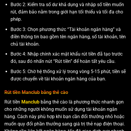
Bước 2: Kiểm tra số dư khả dụng và nhập số tiền muốn
rút, đảm bảo nằm trong giới hạn tối thiểu và tối đa cho
phép.
Bước 3: Chọn phương thức “Tài khoản ngân hàng” và
điền thông tin bao gồm tên ngân hàng, số tài khoản, tên
chủ tài khoản.
Bước 4: Nhập chính xác mật khẩu rút tiền đã tạo trước
đó, sau đó nhấn nút “Rút tiền” để hoàn tất yêu cầu.
Bước 5: Chờ hệ thống xử lý trong vòng 5-15 phút, tiền sẽ
được chuyển về tài khoản ngân hàng của bạn.
Rút tiền Manclub bằng thẻ cào
Rút tiền
Manclub
bằng thẻ cào là phương thức nhanh gọn
cho những người không muốn sử dụng tài khoản ngân
hàng. Cách này phù hợp khi bạn cần đổi thưởng nhỏ hoặc
muốn quy đổi phần thưởng sang giá trị thẻ nạp điện thoại.